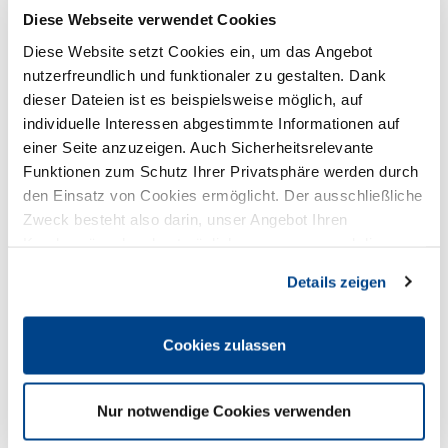
Diese Webseite verwendet Cookies
Umweltbezogene Aussagen wie „klimaneutral“,
Diese Website setzt Cookies ein, um das Angebot
„umweltfreundlich“ oder „nachhaltig“ dürfen nur noch
nutzerfreundlich und funktionaler zu gestalten. Dank
verwendet werden, wenn sie nachweisbar, transparent
dieser Dateien ist es beispielsweise möglich, auf
und verständlich sind.
individuelle Interessen abgestimmte Informationen auf
Werbung mit CO₂-Kompensation ist nur erlaubt, wenn die
einer Seite anzuzeigen. Auch Sicherheitsrelevante
Kompensation nachweislich erfolgt und nicht irreführend
Funktionen zum Schutz Ihrer Privatsphäre werden durch
ist.
den Einsatz von Cookies ermöglicht. Der ausschließliche
Eigene Nachhaltigkeitssiegel oder Logos sind unzulässig,
Zweck besteht also darin, unser Angebot Ihren
wenn sie nicht auf zertifizierten Systemen beruhen.
Kundenwünschen bestmöglich anzupassen und die
Aussagen zur Langlebigkeit oder Reparierbarkeit von
Seiten-Nutzung so komfortabel wie möglich zu gestalten.
Produkten müssen belegbar sein.
Details zeigen
Allgemeine Aussagen wie „wir sind klimaneutral bis
2030“ müssen konkret, überprüfbar und dokumentiert
sein.
Cookies zulassen
Was sollten Betriebe jetzt tun?
Nur notwendige Cookies verwenden
Marketingmaterialien, Webseiten, Speisekarten und
Social Media Inhalte prüfen.