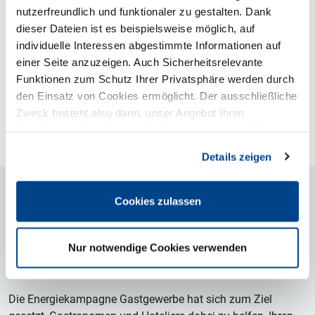
nutzerfreundlich und funktionaler zu gestalten. Dank
dieser Dateien ist es beispielsweise möglich, auf
individuelle Interessen abgestimmte Informationen auf
einer Seite anzuzeigen. Auch Sicherheitsrelevante
Funktionen zum Schutz Ihrer Privatsphäre werden durch
den Einsatz von Cookies ermöglicht. Der ausschließliche
Webseite
Zweck besteht also darin, unser Angebot Ihren
Kundenwünschen bestmöglich anzupassen und die
Seiten-Nutzung so komfortabel wie möglich zu gestalten.
Details zeigen
Energiekampagne
Cookies zulassen
Gastgewerbe
Nur notwendige Cookies verwenden
Ein effizientes Energiemanagement hilft, Energiekosten zu
sparen und die Umwelt zu schonen.
Die Energiekampagne Gastgewerbe hat sich zum Ziel