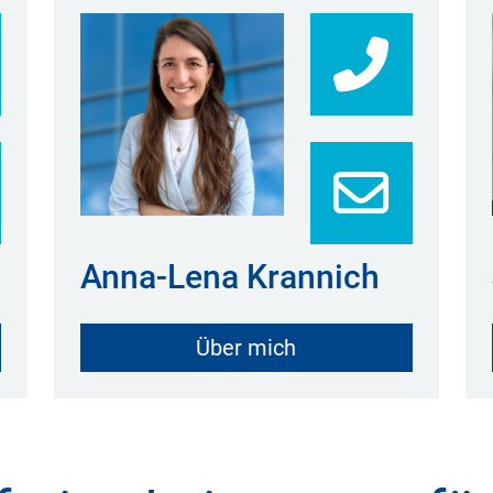
21317518223
0213
Anna-Lena Krannich
Über mich