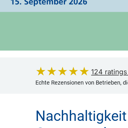
★★★★★
124
ratings
Echte Rezensionen von Betrieben, d
4.94
out of
DEHOGA Nordrhein-Westfalen e.V.
has
Nachhaltigkeit