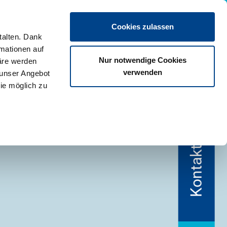
Termin vereinbaren
Cookies zulassen
talten. Dank
rmationen auf
Nur notwendige Cookies
äre werden
verwenden
 unser Angebot
ie möglich zu
02131 7518-300
Kontakt