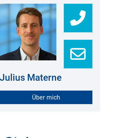
17518228
0213175
Julius Materne
Über mich