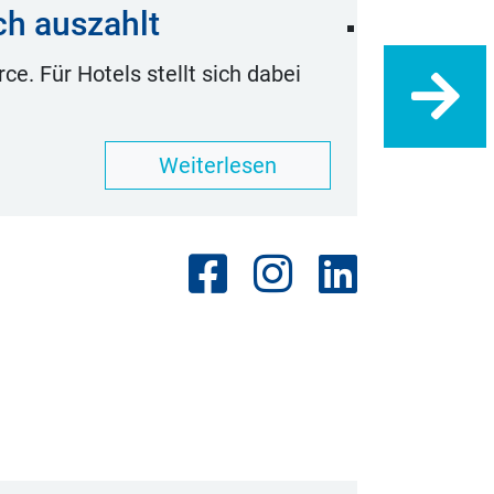
ch auszahlt
Aktion
e. Für Hotels stellt sich dabei
Wir möcht
Die Aktio
Weiterlesen