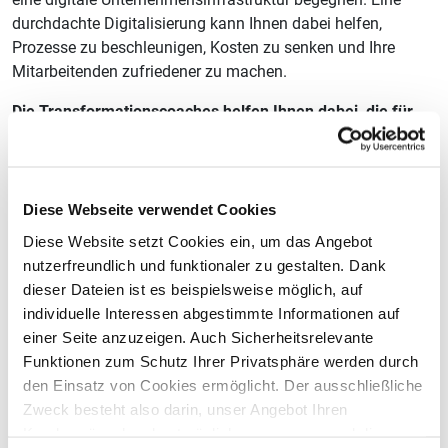
durchdachte Digitalisierung kann Ihnen dabei helfen,
Prozesse zu beschleunigen, Kosten zu senken und Ihre
Mitarbeitenden zufriedener zu machen.
Die Transformationscoaches helfen Ihnen dabei, die für
Sie richtigen Lösungen zu finden. Dabei gehen wir ganz
gezielt auf Ihren Betrieb und Ihre Bedürfnisse ein.
Diese Webseite verwendet Cookies
POS-Systeme
Diese Website setzt Cookies ein, um das Angebot
nutzerfreundlich und funktionaler zu gestalten. Dank
dieser Dateien ist es beispielsweise möglich, auf
Reservierungssysteme
individuelle Interessen abgestimmte Informationen auf
einer Seite anzuzeigen. Auch Sicherheitsrelevante
Funktionen zum Schutz Ihrer Privatsphäre werden durch
PMS (Property Management Systeme) -
den Einsatz von Cookies ermöglicht. Der ausschließliche
Zweck besteht also darin, unser Angebot Ihren
Hotelsoftware
Kundenwünschen bestmöglich anzupassen und die