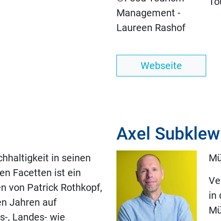
To
Management -
Laureen Rashof
Webseite
Axel Subklew
haltigkeit in seinen
Mü
en Facetten ist ein
Ve
n von Patrick Rothkopf,
in
len Jahren auf
Mü
s-, Landes- wie