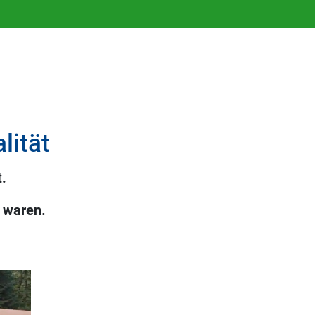
lität
.
 waren.