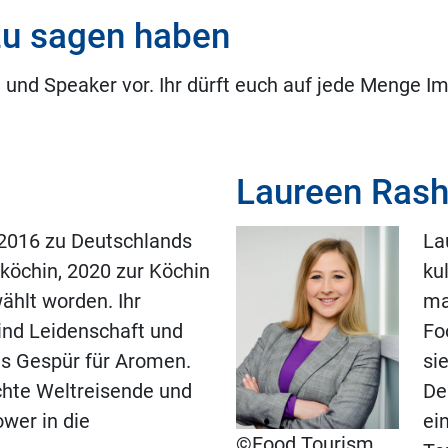
zu sagen haben
 und Speaker vor. Ihr dürft euch auf jede Menge Im
Laureen Rash
 2016 zu Deutschlands
La
köchin, 2020 zur Köchin
ku
ählt worden. Ihr
ma
ind Leidenschaft und
Fo
s Gespür für Aromen.
si
echte Weltreisende und
De
wer in die
ei
©Food Tourism