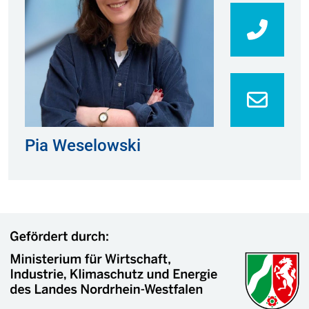
0213
Pia Weselowski