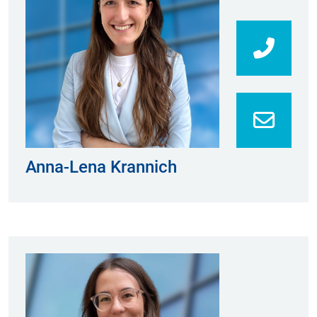
0213
Anna-Lena Krannich