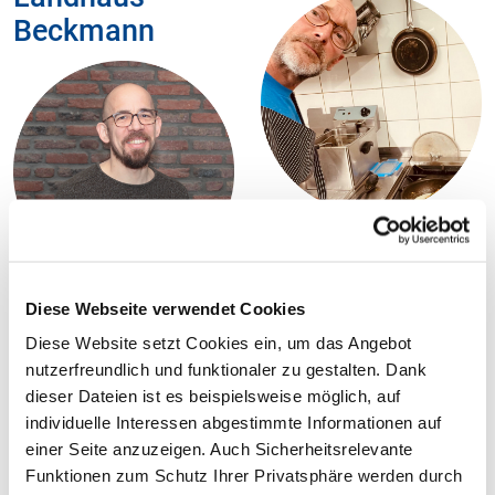
Beckmann
Phil Hinze betreibt seit über
20 Jahren die Zweibar in
Essen. Seit gut 10 Jahren
Diese Webseite verwendet Cookies
Die Themen Nachhaltigkeit
sind sie biozertifiziert und
und vegane Ernährung
Diese Website setzt Cookies ein, um das Angebot
setzen sich für eine
spielen im Landhaus
nutzerfreundlich und funktionaler zu gestalten. Dank
nachhaltige Gastronomie
Beckmann eine wichtige
dieser Dateien ist es beispielsweise möglich, auf
ein. Sie verstehen
Rolle. Sie haben mit ihrer
individuelle Interessen abgestimmte Informationen auf
Nachhaltigkeit nicht nur in
veganen Küche klein
einer Seite anzuzeigen. Auch Sicherheitsrelevante
Bezug auf regionale
angefangen und das Thema
Funktionen zum Schutz Ihrer Privatsphäre werden durch
Lieferanten und saisonale